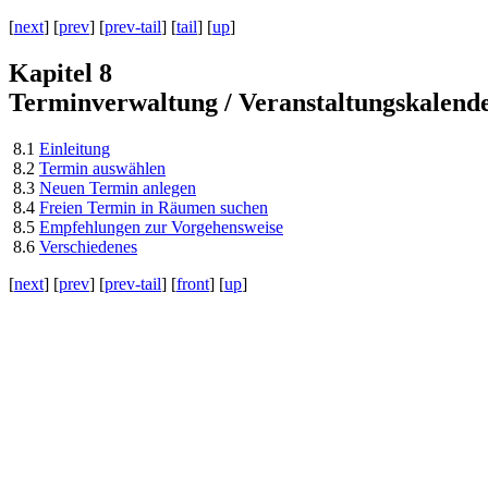
[
next
] [
prev
] [
prev-tail
] [
tail
] [
up
]
Kapitel 8
Terminverwaltung / Veranstaltungskalend
8.1
Einleitung
8.2
Termin auswählen
8.3
Neuen Termin anlegen
8.4
Freien Termin in Räumen suchen
8.5
Empfehlungen zur Vorgehensweise
8.6
Verschiedenes
[
next
] [
prev
] [
prev-tail
] [
front
] [
up
]