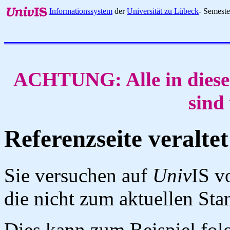
Informationssystem
der
Universität zu Lübeck
- Semest
ACHTUNG: Alle in diese
sind
Referenzseite veraltet
Sie versuchen auf
Univ
IS v
die nicht zum aktuellen St
Dies kann zum Beispiel fo