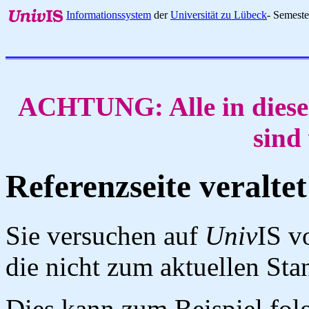
Informationssystem
der
Universität zu Lübeck
- Semest
ACHTUNG: Alle in diese
sind
Referenzseite veraltet
Sie versuchen auf
Univ
IS v
die nicht zum aktuellen St
Dies kann zum Beispiel fo