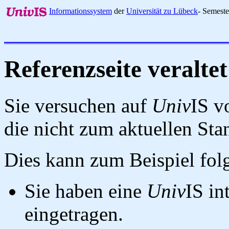
Informationssystem
der
Universität zu Lübeck
- Semest
Referenzseite veraltet
Sie versuchen auf
Univ
IS v
die nicht zum aktuellen St
Dies kann zum Beispiel fo
Sie haben eine
Univ
IS in
eingetragen.