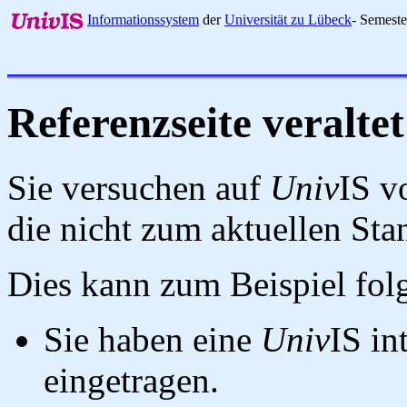
Informationssystem
der
Universität zu Lübeck
- Semest
Referenzseite veraltet
Sie versuchen auf
Univ
IS v
die nicht zum aktuellen St
Dies kann zum Beispiel fo
Sie haben eine
Univ
IS in
eingetragen.