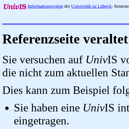
Informationssystem
der
Universität zu Lübeck
- Semest
Referenzseite veraltet
Sie versuchen auf
Univ
IS v
die nicht zum aktuellen St
Dies kann zum Beispiel fo
Sie haben eine
Univ
IS in
eingetragen.