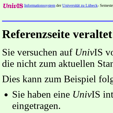
Informationssystem
der
Universität zu Lübeck
- Semeste
Referenzseite veraltet
Sie versuchen auf
Univ
IS v
die nicht zum aktuellen St
Dies kann zum Beispiel fo
Sie haben eine
Univ
IS in
eingetragen.