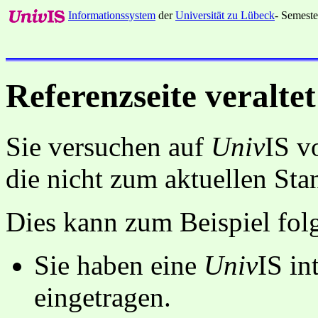
Informationssystem
der
Universität zu Lübeck
- Semeste
Referenzseite veraltet
Sie versuchen auf
Univ
IS v
die nicht zum aktuellen St
Dies kann zum Beispiel fo
Sie haben eine
Univ
IS in
eingetragen.