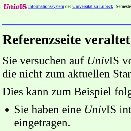
Informationssystem
der
Universität zu Lübeck
- Semeste
Referenzseite veraltet
Sie versuchen auf
Univ
IS v
die nicht zum aktuellen St
Dies kann zum Beispiel fo
Sie haben eine
Univ
IS in
eingetragen.