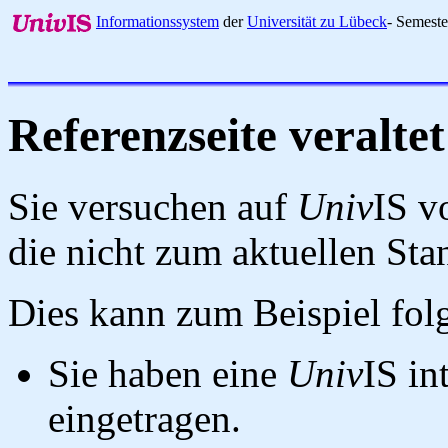
Informationssystem
der
Universität zu Lübeck
- Semest
Referenzseite veraltet
Sie versuchen auf
Univ
IS v
die nicht zum aktuellen St
Dies kann zum Beispiel fo
Sie haben eine
Univ
IS in
eingetragen.