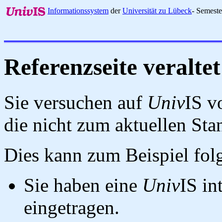
Informationssystem
der
Universität zu Lübeck
- Semest
Referenzseite veraltet
Sie versuchen auf
Univ
IS v
die nicht zum aktuellen St
Dies kann zum Beispiel fo
Sie haben eine
Univ
IS in
eingetragen.