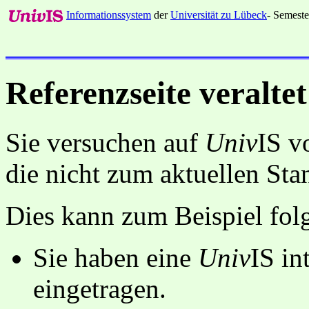
Informationssystem
der
Universität zu Lübeck
- Semeste
Referenzseite veraltet
Sie versuchen auf
Univ
IS v
die nicht zum aktuellen St
Dies kann zum Beispiel fo
Sie haben eine
Univ
IS in
eingetragen.