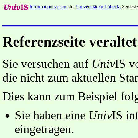
Informationssystem
der
Universität zu Lübeck
- Semeste
Referenzseite veraltet
Sie versuchen auf
Univ
IS v
die nicht zum aktuellen St
Dies kann zum Beispiel fo
Sie haben eine
Univ
IS in
eingetragen.