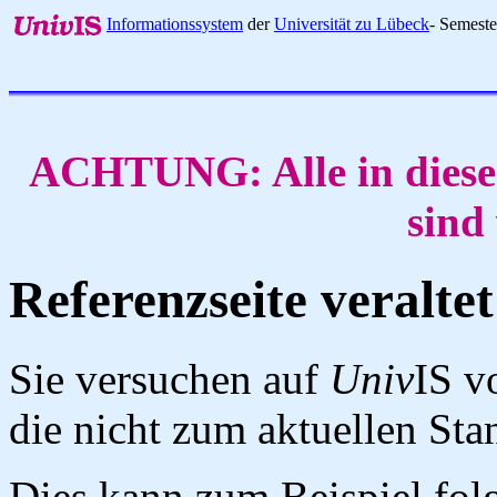
Informationssystem
der
Universität zu Lübeck
- Semest
ACHTUNG: Alle in diese
sind
Referenzseite veraltet
Sie versuchen auf
Univ
IS v
die nicht zum aktuellen St
Dies kann zum Beispiel fo