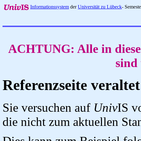
Informationssystem
der
Universität zu Lübeck
- Semest
ACHTUNG: Alle in diese
sind
Referenzseite veraltet
Sie versuchen auf
Univ
IS v
die nicht zum aktuellen St
Dies kann zum Beispiel fo