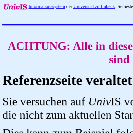
Informationssystem
der
Universität zu Lübeck
- Semest
ACHTUNG: Alle in diese
sind
Referenzseite veraltet
Sie versuchen auf
Univ
IS v
die nicht zum aktuellen St
Dies kann zum Beispiel fo