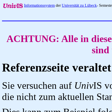
Informationssystem
der
Universität zu Lübeck
- Semest
ACHTUNG: Alle in diese
sind
Referenzseite veraltet
Sie versuchen auf
Univ
IS v
die nicht zum aktuellen St
Dies kann zum Beispiel fo