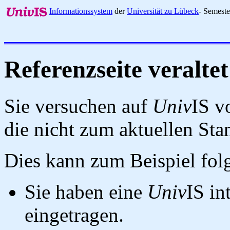
Informationssystem
der
Universität zu Lübeck
- Semest
Referenzseite veraltet
Sie versuchen auf
Univ
IS v
die nicht zum aktuellen St
Dies kann zum Beispiel fo
Sie haben eine
Univ
IS in
eingetragen.