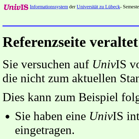
Informationssystem
der
Universität zu Lübeck
- Semeste
Referenzseite veraltet
Sie versuchen auf
Univ
IS v
die nicht zum aktuellen St
Dies kann zum Beispiel fo
Sie haben eine
Univ
IS in
eingetragen.