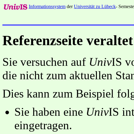
Informationssystem
der
Universität zu Lübeck
- Semeste
Referenzseite veraltet
Sie versuchen auf
Univ
IS v
die nicht zum aktuellen St
Dies kann zum Beispiel fo
Sie haben eine
Univ
IS in
eingetragen.