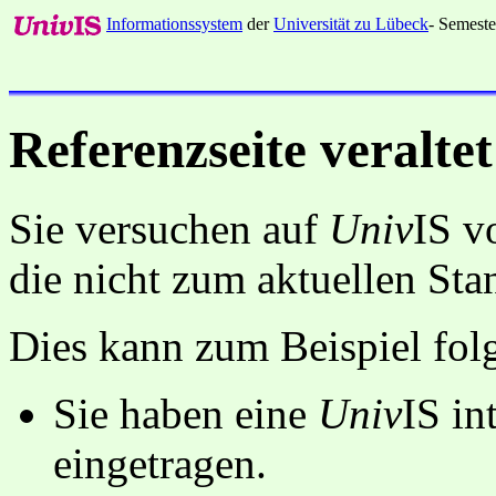
Informationssystem
der
Universität zu Lübeck
- Semeste
Referenzseite veraltet
Sie versuchen auf
Univ
IS v
die nicht zum aktuellen St
Dies kann zum Beispiel fo
Sie haben eine
Univ
IS in
eingetragen.