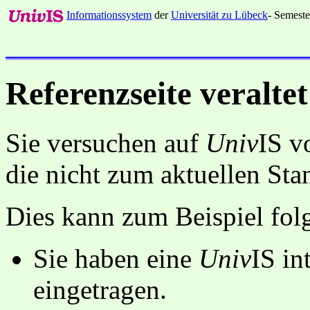
Informationssystem
der
Universität zu Lübeck
- Semeste
Referenzseite veraltet
Sie versuchen auf
Univ
IS v
die nicht zum aktuellen St
Dies kann zum Beispiel fo
Sie haben eine
Univ
IS in
eingetragen.