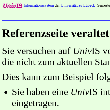
Informationssystem
der
Universität zu Lübeck
- Semeste
Referenzseite veraltet
Sie versuchen auf
Univ
IS v
die nicht zum aktuellen St
Dies kann zum Beispiel fo
Sie haben eine
Univ
IS in
eingetragen.