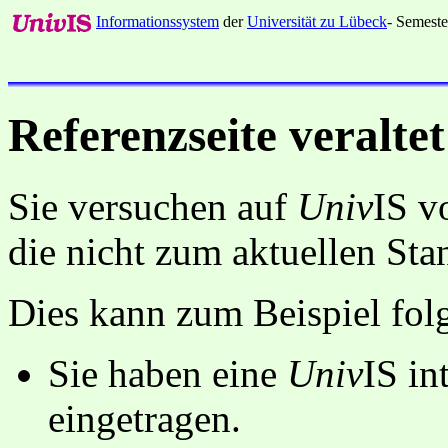
Informationssystem
der
Universität zu Lübeck
- Semeste
Referenzseite veraltet
Sie versuchen auf
Univ
IS v
die nicht zum aktuellen St
Dies kann zum Beispiel fo
Sie haben eine
Univ
IS in
eingetragen.