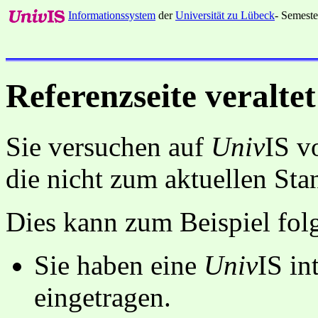
Informationssystem
der
Universität zu Lübeck
- Semeste
Referenzseite veraltet
Sie versuchen auf
Univ
IS v
die nicht zum aktuellen St
Dies kann zum Beispiel fo
Sie haben eine
Univ
IS in
eingetragen.