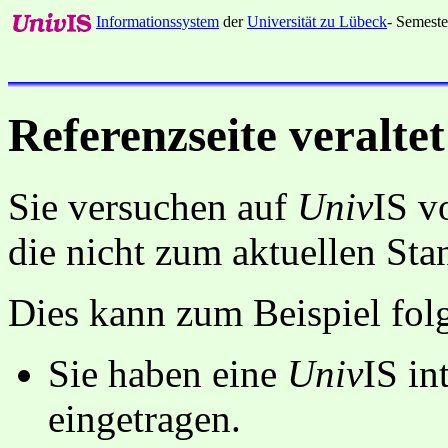
Informationssystem
der
Universität zu Lübeck
- Semeste
Referenzseite veraltet
Sie versuchen auf
Univ
IS v
die nicht zum aktuellen St
Dies kann zum Beispiel fo
Sie haben eine
Univ
IS in
eingetragen.