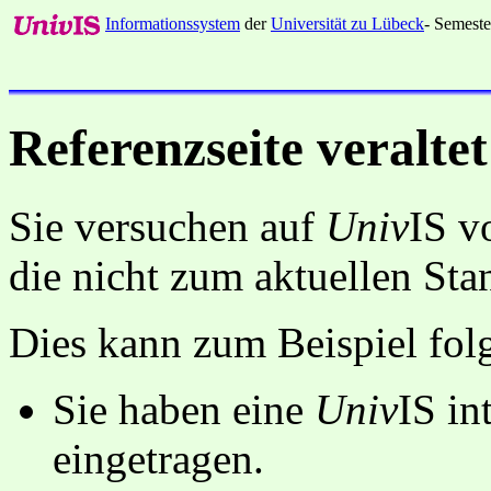
Informationssystem
der
Universität zu Lübeck
- Semeste
Referenzseite veraltet
Sie versuchen auf
Univ
IS v
die nicht zum aktuellen St
Dies kann zum Beispiel fo
Sie haben eine
Univ
IS in
eingetragen.