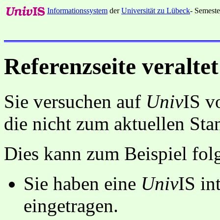
Informationssystem
der
Universität zu Lübeck
- Semeste
Referenzseite veraltet
Sie versuchen auf
Univ
IS v
die nicht zum aktuellen St
Dies kann zum Beispiel fo
Sie haben eine
Univ
IS in
eingetragen.