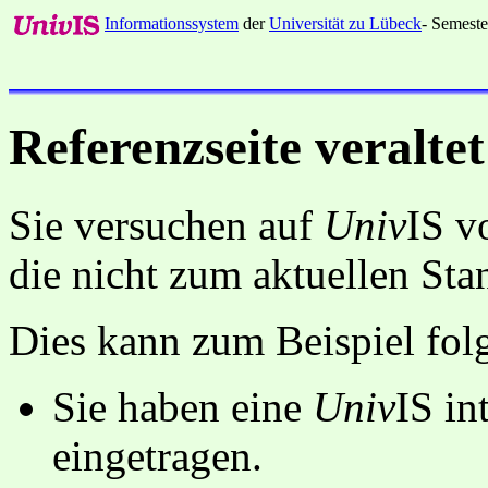
Informationssystem
der
Universität zu Lübeck
- Semeste
Referenzseite veraltet
Sie versuchen auf
Univ
IS v
die nicht zum aktuellen St
Dies kann zum Beispiel fo
Sie haben eine
Univ
IS in
eingetragen.