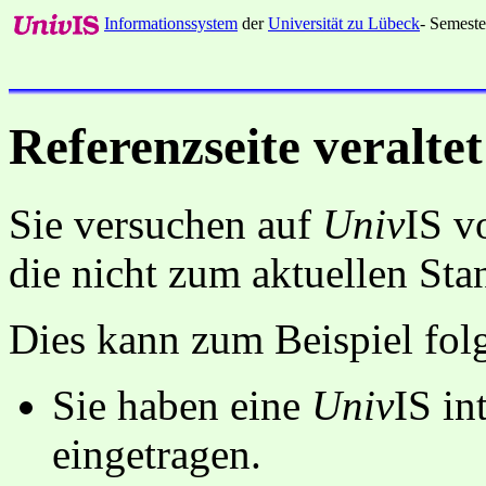
Informationssystem
der
Universität zu Lübeck
- Semeste
Referenzseite veraltet
Sie versuchen auf
Univ
IS v
die nicht zum aktuellen St
Dies kann zum Beispiel fo
Sie haben eine
Univ
IS in
eingetragen.