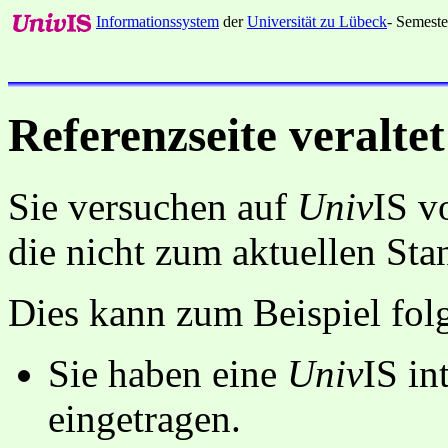
Informationssystem
der
Universität zu Lübeck
- Semeste
Referenzseite veraltet
Sie versuchen auf
Univ
IS v
die nicht zum aktuellen St
Dies kann zum Beispiel fo
Sie haben eine
Univ
IS in
eingetragen.