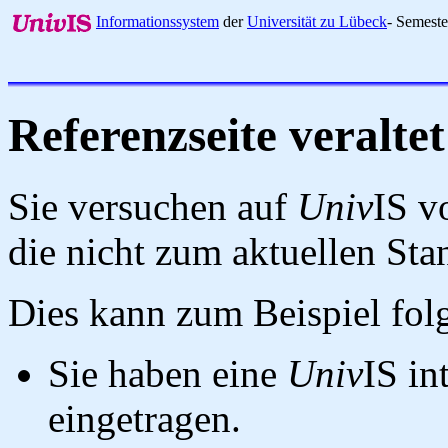
Informationssystem
der
Universität zu Lübeck
- Semest
Referenzseite veraltet
Sie versuchen auf
Univ
IS v
die nicht zum aktuellen St
Dies kann zum Beispiel fo
Sie haben eine
Univ
IS in
eingetragen.