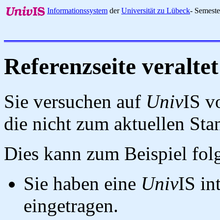
Informationssystem
der
Universität zu Lübeck
- Semest
Referenzseite veraltet
Sie versuchen auf
Univ
IS v
die nicht zum aktuellen St
Dies kann zum Beispiel fo
Sie haben eine
Univ
IS in
eingetragen.