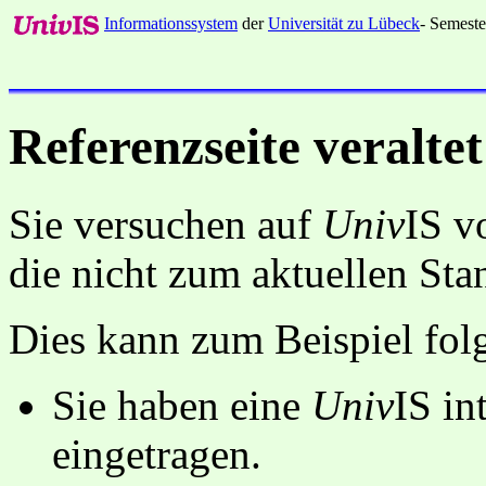
Informationssystem
der
Universität zu Lübeck
- Semeste
Referenzseite veraltet
Sie versuchen auf
Univ
IS v
die nicht zum aktuellen St
Dies kann zum Beispiel fo
Sie haben eine
Univ
IS in
eingetragen.