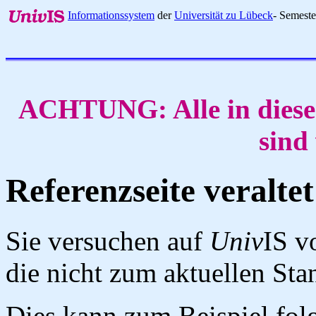
Informationssystem
der
Universität zu Lübeck
- Semest
ACHTUNG: Alle in diese
sind
Referenzseite veraltet
Sie versuchen auf
Univ
IS v
die nicht zum aktuellen St
Dies kann zum Beispiel fo