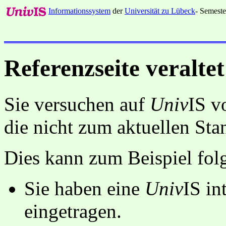
Informationssystem
der
Universität zu Lübeck
- Semeste
Referenzseite veraltet
Sie versuchen auf
Univ
IS v
die nicht zum aktuellen St
Dies kann zum Beispiel fo
Sie haben eine
Univ
IS in
eingetragen.