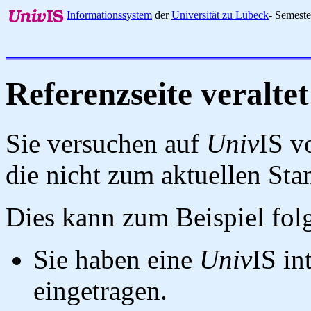
Informationssystem
der
Universität zu Lübeck
- Semest
Referenzseite veraltet
Sie versuchen auf
Univ
IS v
die nicht zum aktuellen St
Dies kann zum Beispiel fo
Sie haben eine
Univ
IS in
eingetragen.