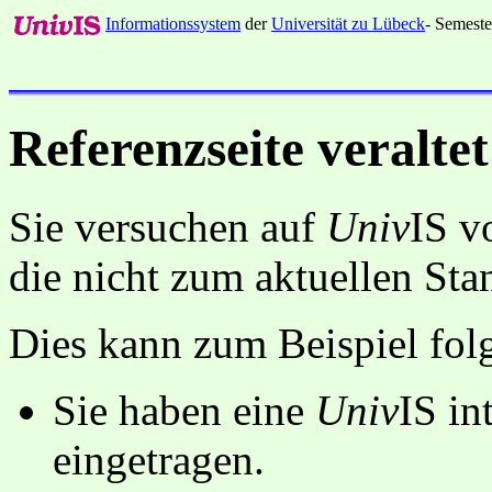
Informationssystem
der
Universität zu Lübeck
- Semeste
Referenzseite veraltet
Sie versuchen auf
Univ
IS v
die nicht zum aktuellen St
Dies kann zum Beispiel fo
Sie haben eine
Univ
IS in
eingetragen.