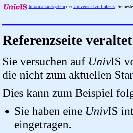
Informationssystem
der
Universität zu Lübeck
- Semest
Referenzseite veraltet
Sie versuchen auf
Univ
IS v
die nicht zum aktuellen St
Dies kann zum Beispiel fo
Sie haben eine
Univ
IS in
eingetragen.