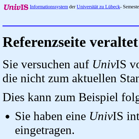
Informationssystem
der
Universität zu Lübeck
- Semest
Referenzseite veraltet
Sie versuchen auf
Univ
IS v
die nicht zum aktuellen St
Dies kann zum Beispiel fo
Sie haben eine
Univ
IS in
eingetragen.