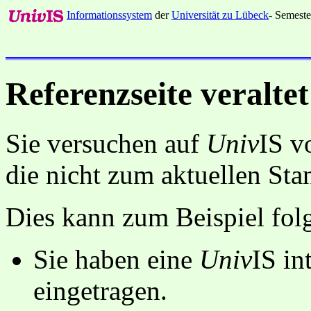
Informationssystem
der
Universität zu Lübeck
- Semeste
Referenzseite veraltet
Sie versuchen auf
Univ
IS v
die nicht zum aktuellen St
Dies kann zum Beispiel fo
Sie haben eine
Univ
IS in
eingetragen.