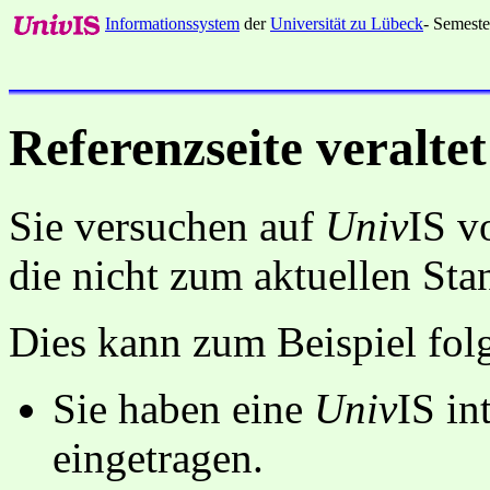
Informationssystem
der
Universität zu Lübeck
- Semeste
Referenzseite veraltet
Sie versuchen auf
Univ
IS v
die nicht zum aktuellen St
Dies kann zum Beispiel fo
Sie haben eine
Univ
IS in
eingetragen.