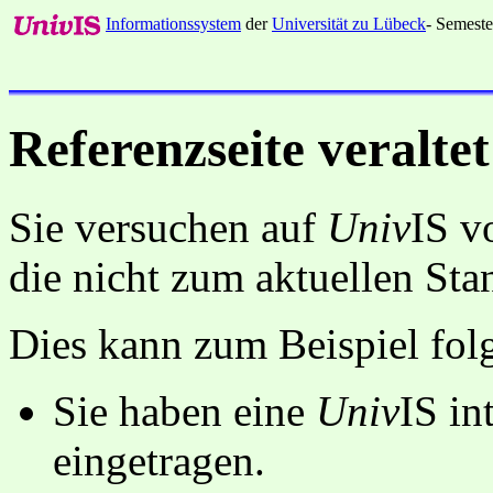
Informationssystem
der
Universität zu Lübeck
- Semeste
Referenzseite veraltet
Sie versuchen auf
Univ
IS v
die nicht zum aktuellen St
Dies kann zum Beispiel fo
Sie haben eine
Univ
IS in
eingetragen.