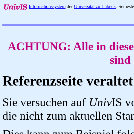
Informationssystem
der
Universität zu Lübeck
- Semest
ACHTUNG: Alle in diese
sind
Referenzseite veraltet
Sie versuchen auf
Univ
IS v
die nicht zum aktuellen St
Dies kann zum Beispiel fo