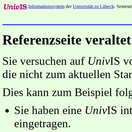
Informationssystem
der
Universität zu Lübeck
- Semeste
Referenzseite veraltet
Sie versuchen auf
Univ
IS v
die nicht zum aktuellen St
Dies kann zum Beispiel fo
Sie haben eine
Univ
IS in
eingetragen.