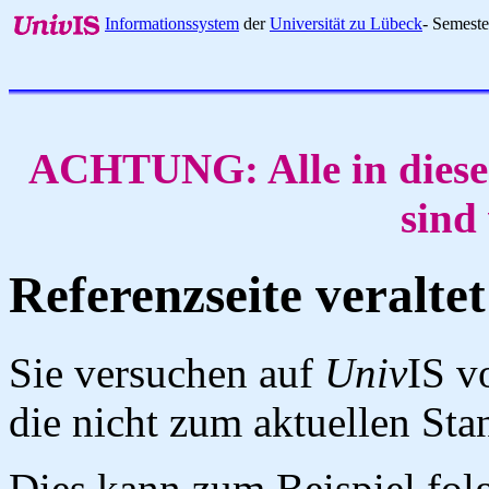
Informationssystem
der
Universität zu Lübeck
- Semest
ACHTUNG: Alle in diese
sind
Referenzseite veraltet
Sie versuchen auf
Univ
IS v
die nicht zum aktuellen St
Dies kann zum Beispiel fo