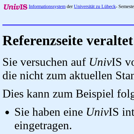
Informationssystem
der
Universität zu Lübeck
- Semest
Referenzseite veraltet
Sie versuchen auf
Univ
IS v
die nicht zum aktuellen St
Dies kann zum Beispiel fo
Sie haben eine
Univ
IS in
eingetragen.