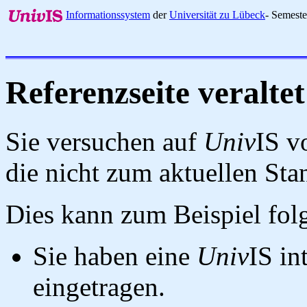
Informationssystem
der
Universität zu Lübeck
- Semest
Referenzseite veraltet
Sie versuchen auf
Univ
IS v
die nicht zum aktuellen St
Dies kann zum Beispiel fo
Sie haben eine
Univ
IS in
eingetragen.