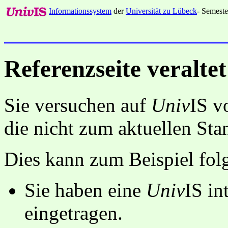
Informationssystem
der
Universität zu Lübeck
- Semeste
Referenzseite veraltet
Sie versuchen auf
Univ
IS v
die nicht zum aktuellen St
Dies kann zum Beispiel fo
Sie haben eine
Univ
IS in
eingetragen.