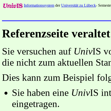
Informationssystem
der
Universität zu Lübeck
- Semeste
Referenzseite veraltet
Sie versuchen auf
Univ
IS v
die nicht zum aktuellen St
Dies kann zum Beispiel fo
Sie haben eine
Univ
IS in
eingetragen.